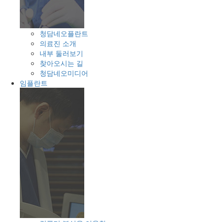
청담네오플란트
의료진 소개
내부 둘러보기
찾아오시는 길
청담네오미디어
임플란트