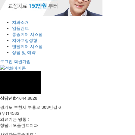
치과소개
임플란트
통증케어 시스템
치아교정성형
덴탈케어 시스템
상담 및 예약
로그인
회원가입
상담전화
1644.8828
경기도 부천시 부흥로 303번길 6
(우)14582
의료기관 명칭 :
청담네오플란트치과
사업자등록증번호 :