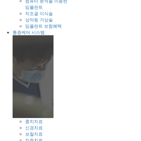
컴퓨터 분석을 이용한
임플란트
치조골 이식술
상악동 거상술
임플란트 보험혜택
통증케어 시스템
충치치료
신경치료
보철치료
치주치료