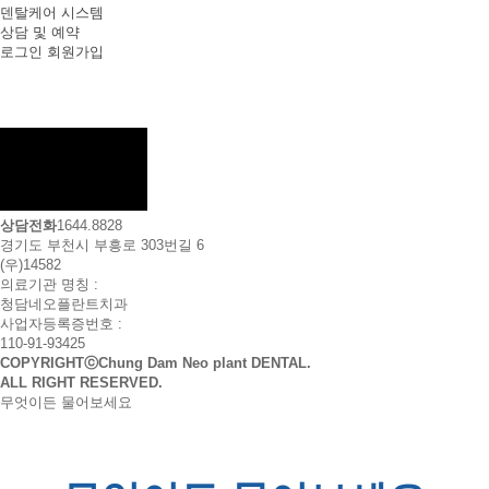
덴탈케어 시스템
상담 및 예약
로그인
회원가입
상담전화
1644.8828
경기도 부천시 부흥로 303번길 6
(우)14582
의료기관 명칭 :
청담네오플란트치과
사업자등록증번호 :
110-91-93425
COPYRIGHTⓒChung Dam Neo plant DENTAL.
ALL RIGHT RESERVED.
무엇이든 물어보세요