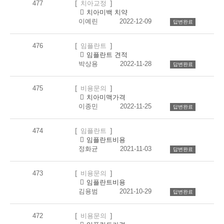
477
치아교정
댓
개
치아미백 치약
글
이예린
2022-12-09
답변완료
476
임플란트
댓
개
임플란트 견적
글
박상용
2022-11-28
답변완료
475
비용문의
댓
개
치아미맥가격
글
이종민
2022-11-25
답변완료
474
임플란트
댓
개
임플란트비용
글
정화균
2021-11-03
답변완료
473
비용문의
댓
개
임플란트비용
글
김용범
2021-10-29
답변완료
472
비용문의