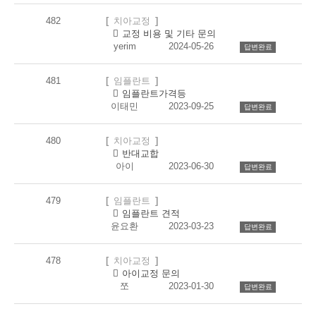
록
482
치아교정
댓
개
교정 비용 및 기타 문의
글
yerim
2024-05-26
답변완료
481
임플란트
댓
개
임플란트가격등
글
이태민
2023-09-25
답변완료
480
치아교정
댓
개
반대교합
글
아이
2023-06-30
답변완료
479
임플란트
댓
개
임플란트 견적
글
윤요환
2023-03-23
답변완료
478
치아교정
댓
개
아이교정 문의
글
쪼
2023-01-30
답변완료