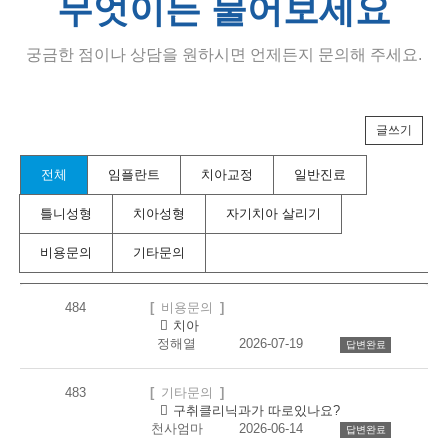
무엇이든 물어보세요
궁금한 점이나 상담을 원하시면 언제든지 문의해 주세요.
Total
글쓰기
484
건
무
전체
임플란트
치아교정
일반진료
1
엇
페
이
이
틀니성형
치아성형
자기치아 살리기
든
지
물
비용문의
기타문의
어
보
무
세
엇
요
484
비용문의
이
댓
개
카
치아
든
글
테
정해열
2026-07-19
답변완료
물
고
어
리
보
483
기타문의
세
댓
개
구취클리닉과가 따로있나요?
요
글
천사엄마
2026-06-14
답변완료
목