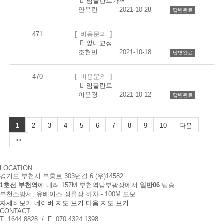
댓
개
임플란트가격
글
안옥란
2021-10-28
답변완료
471
비용문의
댓
개
앞니교정
글
조현민
2021-10-18
답변완료
470
비용문의
댓
개
임플란트
글
이윤경
2021-10-12
답변완료
1
2
3
4
5
6
7
8
9
10
다음
LOCATION
경기도 부천시 부흥로 303번길 6 (우)14582
1호선 부천역
에 내려 157M 부천역남부광장에서
일반06
탑승
부천소방서, 유베이스 정류장 하차 - 100M 도보
자세히보기
네이버 지도 보기
다음 지도 보기
CONTACT
T 1644.8828 / F 070.4324.1398