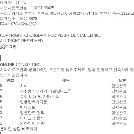
대표자 : 이수옥
사업자등록번호 : 110-91-93425
주소 : 경기도 부천시 부흥로 303번길 6 상록빌딩
(경기도 부천시 중동 1122-1)
대표번호 : 1644-8828
FAX : 070-4324-1398
COPYRIGHT CHUNGDAM NEO PLANT DENTAL CLINIC.
ALL RIGHT RESERVED.
ONLINE
CONSULTING
치과치료고민과 궁금하셨던 모든것을 남겨주세요. 항상 친절하고 신속하게 답
변드리겠습니다.
번호
제목
답변
8
치아
답변완료
7
구취클리닉과가 따로있나요?
답변완료
6
교정 비용 및 기타 문의
답변완료
5
임플란트가격등
답변완료
4
반대교합
답변완료
3
임플란트 견적
답변완료
2
아이교정 문의
답변완료
1
치아미백 치약
답변완료
온라인 상담 바로가기