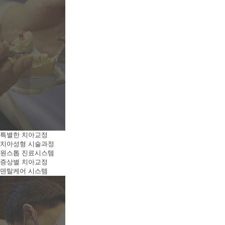
특별한 치아교정
치아성형 시술과정
원스톱 진료시스템
증상별 치아교정
덴탈케어 시스템